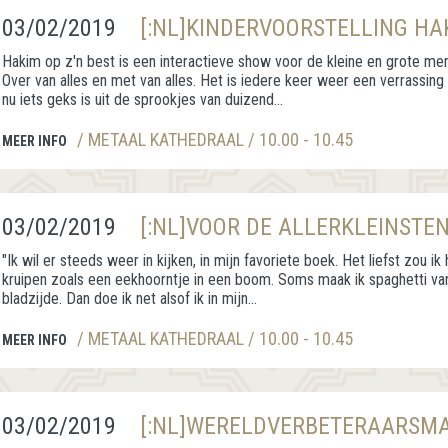
03/02/2019
[:NL]KINDERVOORSTELLING HAK
Hakim op z'n best is een interactieve show voor de kleine en grote men
Over van alles en met van alles. Het is iedere keer weer een verrassin
nu iets geks is uit de sprookjes van duizend...
/ METAAL KATHEDRAAL / 10.00 - 10.45
MEER INFO
03/02/2019
[:NL]VOOR DE ALLERKLEINSTEN:
"Ik wil er steeds weer in kijken, in mijn favoriete boek. Het liefst zou ik
kruipen zoals een eekhoorntje in een boom. Soms maak ik spaghetti van 
bladzijde. Dan doe ik net alsof ik in mijn...
/ METAAL KATHEDRAAL / 10.00 - 10.45
MEER INFO
03/02/2019
[:NL]WERELDVERBETERAARSMA