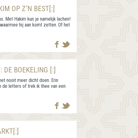
IM OP Z’N BEST[:]
s. Met Hakim kun je namelijk lachen!
g waarmee hij aan komt zetten. Of het
 DE BOEKELING [:]
 het nooit meer dicht doen. Erin
de letters of trek ik thee van een
RKT[:]