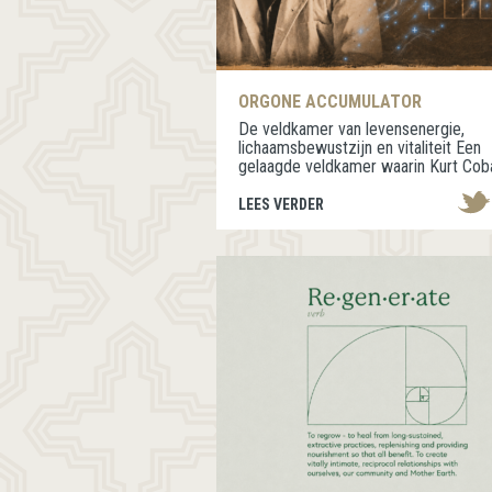
ORGONE ACCUMULATOR
De veldkamer van levensenergie,
lichaamsbewustzijn en vitaliteit Een
gelaagde veldkamer waarin Kurt Cob
ooit plaatsnam bij schrijver William S.
Burroughs.…
LEES VERDER