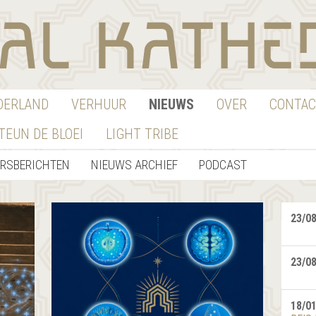
EDERLAND
VERHUUR
NIEUWS
OVER
CONTAC
TEUN DE BLOEI
LIGHT TRIBE
ERSBERICHTEN
NIEUWS ARCHIEF
PODCAST
23/0
23/0
18/0