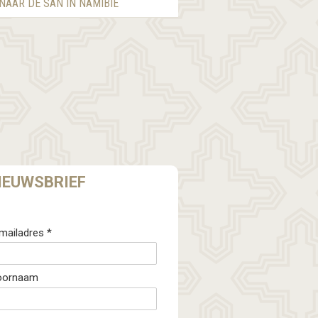
 NAAR DE SAN IN NAMIBIË
IEUWSBRIEF
mailadres *
oornaam