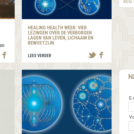
REIS
HEALING HEALTH WEEK: VIER
LEZINGEN OVER DE VERBORGEN
LAGEN VAN LEVEN, LICHAAM EN
BEWUSTZIJN
ain
Vier bijzondere sprekers openen ieder
een eigen ingang naar de mens als levend
LEES VERDER
systeem en gevoelswezen: elektrisch,
bewust, verbonden en…
N
E-
V