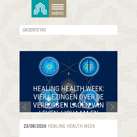
GROENTETAS
HEALING HEALTH WEEK:
VIER LEZINGEN OVER DE
E
VERBORGEN LAGEN VAN
LEVEN, LICHAAM EN
BEWUSTZIJN
23/08/2026
HEALING HEALTH WEEK