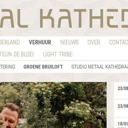
EDERLAND
VERHUUR
NIEUWS
OVER
CONTAC
TEUN DE BLOEI
LIGHT TRIBE
TERING
GROENE BRUILOFT
STUDIO METAAL KATHEDRA
23/0
23/0
18/0