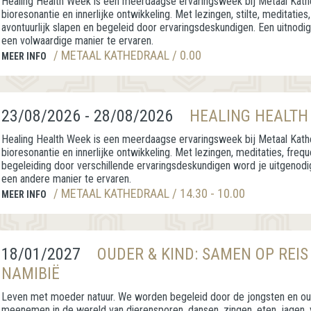
Healing Health Week is een meerdaagse ervaringsweek bij Metaal Kathe
bioresonantie en innerlijke ontwikkeling. Met lezingen, stilte, meditaties, 
avontuurlijk slapen en begeleid door ervaringsdeskundigen. Een uitnodig
een volwaardige manier te ervaren.
/ METAAL KATHEDRAAL / 0.00
MEER INFO
23/08/2026 - 28/08/2026
HEALING HEALTH
Healing Health Week is een meerdaagse ervaringsweek bij Metaal Kathe
bioresonantie en innerlijke ontwikkeling. Met lezingen, meditaties, freq
begeleiding door verschillende ervaringsdeskundigen word je uitgenodi
een andere manier te ervaren.
/ METAAL KATHEDRAAL / 14.30 - 10.00
MEER INFO
18/01/2027
OUDER & KIND: SAMEN OP REIS
NAMIBIË
Leven met moeder natuur. We worden begeleid door de jongsten en ouds
meenemen in de wereld van dierensporen, dansen, zingen, eten, jagen,