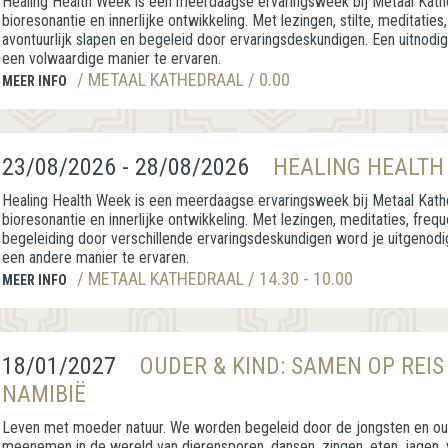
Healing Health Week is een meerdaagse ervaringsweek bij Metaal Kathe
bioresonantie en innerlijke ontwikkeling. Met lezingen, stilte, meditaties, 
avontuurlijk slapen en begeleid door ervaringsdeskundigen. Een uitnodig
een volwaardige manier te ervaren.
/ METAAL KATHEDRAAL / 0.00
MEER INFO
23/08/2026 - 28/08/2026
HEALING HEALTH
Healing Health Week is een meerdaagse ervaringsweek bij Metaal Kathe
bioresonantie en innerlijke ontwikkeling. Met lezingen, meditaties, freq
begeleiding door verschillende ervaringsdeskundigen word je uitgenodi
een andere manier te ervaren.
/ METAAL KATHEDRAAL / 14.30 - 10.00
MEER INFO
18/01/2027
OUDER & KIND: SAMEN OP REIS
NAMIBIË
Leven met moeder natuur. We worden begeleid door de jongsten en ouds
meenemen in de wereld van dierensporen, dansen, zingen, eten, jagen,