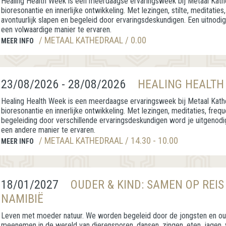
Healing Health Week is een meerdaagse ervaringsweek bij Metaal Kathe
bioresonantie en innerlijke ontwikkeling. Met lezingen, stilte, meditaties, 
avontuurlijk slapen en begeleid door ervaringsdeskundigen. Een uitnodig
een volwaardige manier te ervaren.
/ METAAL KATHEDRAAL / 0.00
MEER INFO
23/08/2026 - 28/08/2026
HEALING HEALTH
Healing Health Week is een meerdaagse ervaringsweek bij Metaal Kathe
bioresonantie en innerlijke ontwikkeling. Met lezingen, meditaties, freq
begeleiding door verschillende ervaringsdeskundigen word je uitgenodi
een andere manier te ervaren.
/ METAAL KATHEDRAAL / 14.30 - 10.00
MEER INFO
18/01/2027
OUDER & KIND: SAMEN OP REIS
NAMIBIË
Leven met moeder natuur. We worden begeleid door de jongsten en ouds
meenemen in de wereld van dierensporen, dansen, zingen, eten, jagen,