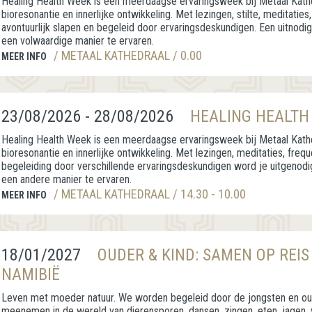
Healing Health Week is een meerdaagse ervaringsweek bij Metaal Kathe
bioresonantie en innerlijke ontwikkeling. Met lezingen, stilte, meditaties, 
avontuurlijk slapen en begeleid door ervaringsdeskundigen. Een uitnodig
een volwaardige manier te ervaren.
/ METAAL KATHEDRAAL / 0.00
MEER INFO
23/08/2026 - 28/08/2026
HEALING HEALTH
Healing Health Week is een meerdaagse ervaringsweek bij Metaal Kathe
bioresonantie en innerlijke ontwikkeling. Met lezingen, meditaties, freq
begeleiding door verschillende ervaringsdeskundigen word je uitgenodi
een andere manier te ervaren.
/ METAAL KATHEDRAAL / 14.30 - 10.00
MEER INFO
18/01/2027
OUDER & KIND: SAMEN OP REIS
NAMIBIË
Leven met moeder natuur. We worden begeleid door de jongsten en ouds
meenemen in de wereld van dierensporen, dansen, zingen, eten, jagen,