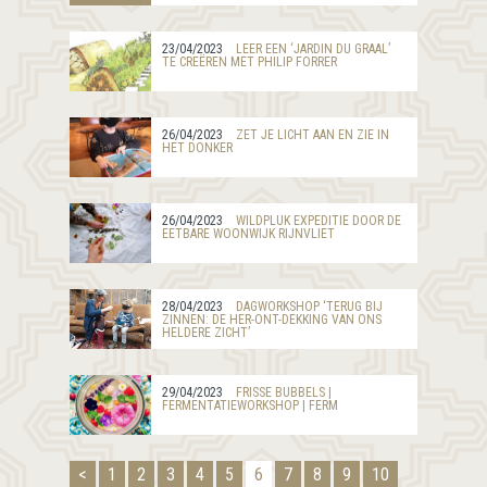
23/04/2023
LEER EEN ‘JARDIN DU GRAAL’
TE CREËREN MET PHILIP FORRER
26/04/2023
ZET JE LICHT AAN EN ZIE IN
HET DONKER
26/04/2023
WILDPLUK EXPEDITIE DOOR DE
EETBARE WOONWIJK RIJNVLIET
28/04/2023
DAGWORKSHOP ‘TERUG BIJ
ZINNEN: DE HER-ONT-DEKKING VAN ONS
HELDERE ZICHT’
29/04/2023
FRISSE BUBBELS |
FERMENTATIEWORKSHOP | FERM
<
1
2
3
4
5
6
7
8
9
10