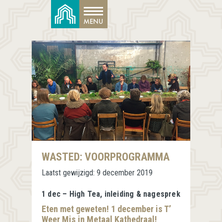
WASTED: VOORPROGRAMMA
Laatst gewijzigd:
9 december 2019
1 dec – High Tea, inleiding & nagesprek
Eten met geweten! 1 december is T’
Weer Mis in Metaal Kathedraal!