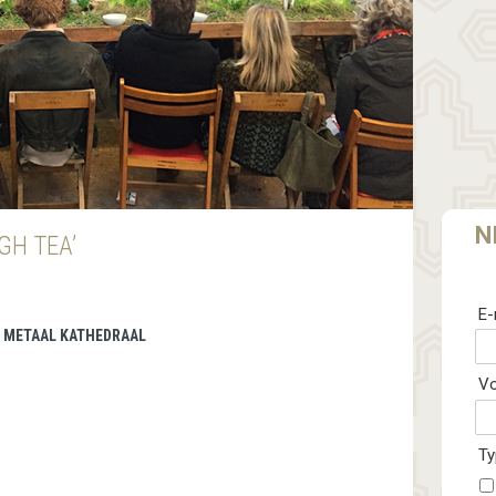
N
GH TEA’
E-
 | METAAL KATHEDRAAL
V
Ty