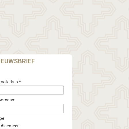
IEUWSBRIEF
mailadres *
oornaam
pe
Algemeen