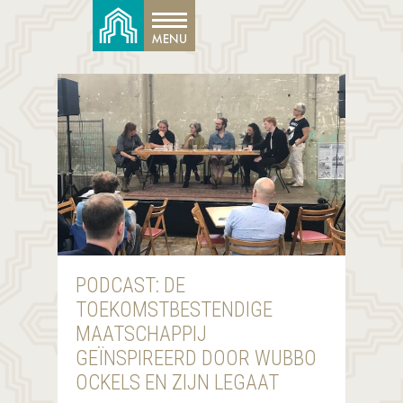
PODCAST: DE
TOEKOMSTBESTENDIGE
MAATSCHAPPIJ
GEÏNSPIREERD DOOR WUBBO
OCKELS EN ZIJN LEGAAT