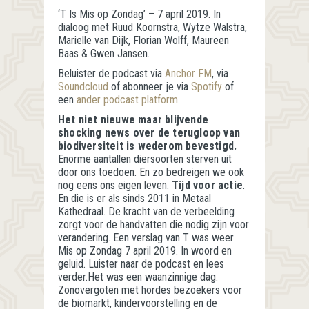
‘T Is Mis op Zondag’ – 7 april 2019. In
dialoog met Ruud Koornstra, Wytze Walstra,
Marielle van Dijk, Florian Wolff, Maureen
Baas & Gwen Jansen.
Beluister de podcast via
Anchor FM
, via
Soundcloud
of abonneer je via
Spotify
of
een
ander podcast platform
.
Het niet nieuwe maar blijvende
shocking news over de terugloop van
biodiversiteit is wederom bevestigd.
Enorme aantallen diersoorten sterven uit
door ons toedoen. En zo bedreigen we ook
nog eens ons eigen leven.
Tijd voor actie
.
En die is er als sinds 2011 in Metaal
Kathedraal. De kracht van de verbeelding
zorgt voor de handvatten die nodig zijn voor
verandering. Een verslag van T was weer
Mis op Zondag 7 april 2019. In woord en
geluid. Luister naar de podcast en lees
verder.Het was een waanzinnige dag.
Zonovergoten met hordes bezoekers voor
de biomarkt, kindervoorstelling en de