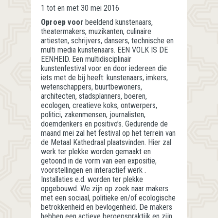
1 tot en met 30 mei 2016
Oproep voor
beeldend kunstenaars,
theatermakers, muzikanten, culinaire
artiesten, schrijvers, dansers, technische en
multi media kunstenaars. EEN VOLK IS DE
EENHEID. Een multidisciplinair
kunstenfestival voor en door iedereen die
iets met de bij heeft: kunstenaars, imkers,
wetenschappers, buurtbewoners,
architecten, stadsplanners, boeren,
ecologen, creatieve koks, ontwerpers,
politici, zakenmensen, journalisten,
doemdenkers en positivo’s. Gedurende de
maand mei zal het festival op het terrein van
de Metaal Kathedraal plaatsvinden. Hier zal
werk ter plekke worden gemaakt en
getoond in de vorm van een expositie,
voorstellingen en interactief werk .
Installaties e.d. worden ter plekke
opgebouwd. We zijn op zoek naar makers
met een sociaal, politieke en/of ecologische
betrokkenheid en bevlogenheid. De makers
hebben een actieve beroepspraktijk en zijn