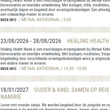
Healing Health Week is een meerdaagse ervaringsweek bij Metaal Kathe
bioresonantie en innerlijke ontwikkeling. Met lezingen, stilte, meditaties, 
avontuurlijk slapen en begeleid door ervaringsdeskundigen. Een uitnodig
een volwaardige manier te ervaren.
/ METAAL KATHEDRAAL / 0.00
MEER INFO
23/08/2026 - 28/08/2026
HEALING HEALTH
Healing Health Week is een meerdaagse ervaringsweek bij Metaal Kathe
bioresonantie en innerlijke ontwikkeling. Met lezingen, meditaties, freq
begeleiding door verschillende ervaringsdeskundigen word je uitgenodi
een andere manier te ervaren.
/ METAAL KATHEDRAAL / 14.30 - 10.00
MEER INFO
18/01/2027
OUDER & KIND: SAMEN OP REIS
NAMIBIË
Leven met moeder natuur. We worden begeleid door de jongsten en ouds
meenemen in de wereld van dierensporen, dansen, zingen, eten, jagen,