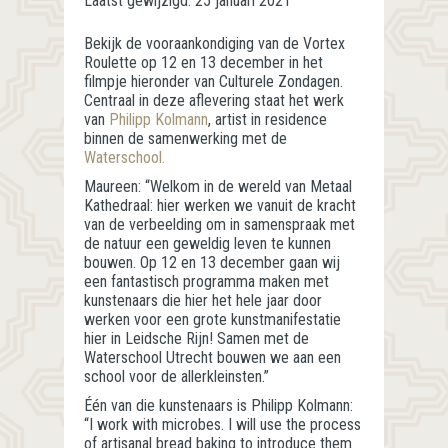
Laatst gewijzigd:
25 januari 2021
Bekijk de vooraankondiging van de Vortex
Roulette op 12 en 13 december in het
filmpje hieronder van Culturele Zondagen.
Centraal in deze aflevering staat het werk
van
Philipp Kolmann
, artist in residence
binnen de samenwerking met de
Waterschool.
Maureen: “Welkom in de wereld van Metaal
Kathedraal: hier werken we vanuit de kracht
van de verbeelding om in samenspraak met
de natuur een geweldig leven te kunnen
bouwen. Op 12 en 13 december gaan wij
een fantastisch programma maken met
kunstenaars die hier het hele jaar door
werken voor een grote kunstmanifestatie
hier in Leidsche Rijn! Samen met de
Waterschool Utrecht bouwen we aan een
school voor de allerkleinsten.”
Één van die kunstenaars is Philipp Kolmann:
“I work with microbes. I will use the process
of artisanal bread baking to introduce them