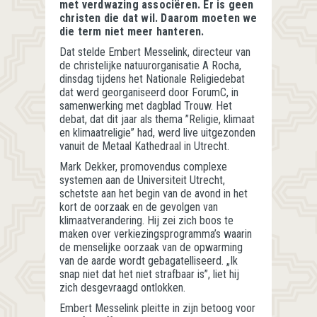
met verdwazing associëren. Er is geen
christen die dat wil. Daarom moeten we
die term niet meer hanteren.
Dat stelde Embert Messelink, directeur van
de christelijke natuurorganisatie A Rocha,
dinsdag tijdens het Nationale Religiedebat
dat werd georganiseerd door ForumC, in
samenwerking met dagblad Trouw. Het
debat, dat dit jaar als thema ”Religie, klimaat
en klimaatreligie” had, werd live uitgezonden
vanuit de Metaal Kathedraal in Utrecht.
Mark Dekker, promovendus complexe
systemen aan de Universiteit Utrecht,
schetste aan het begin van de avond in het
kort de oorzaak en de gevolgen van
klimaatverandering. Hij zei zich boos te
maken over verkiezingsprogramma’s waarin
de menselijke oorzaak van de opwarming
van de aarde wordt gebagatelliseerd. „Ik
snap niet dat het niet strafbaar is”, liet hij
zich desgevraagd ontlokken.
Embert Messelink pleitte in zijn betoog voor