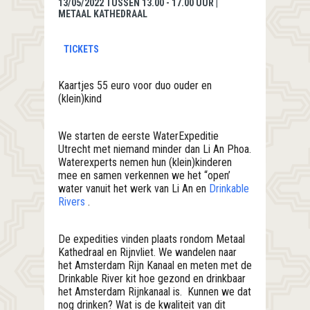
13/05/2022 TUSSEN 13.00 - 17.00 UUR |
METAAL KATHEDRAAL
TICKETS
Kaartjes 55 euro voor duo ouder en
(klein)kind
We starten de eerste WaterExpeditie
Utrecht met niemand minder dan Li An Phoa.
Waterexperts nemen hun (klein)kinderen
mee en samen verkennen we het “open’
water vanuit het werk van Li An en
Drinkable
Rivers
.
De expedities vinden plaats rondom Metaal
Kathedraal en Rijnvliet. We wandelen naar
het Amsterdam Rijn Kanaal en meten met de
Drinkable River kit hoe gezond en drinkbaar
het Amsterdam Rijnkanaal is. Kunnen we dat
nog drinken? Wat is de kwaliteit van dit