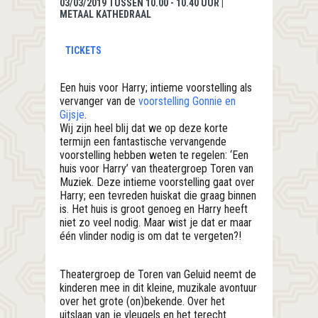
03/03/2019 TUSSEN 10.00 - 10.40 UUR |
METAAL KATHEDRAAL
TICKETS
Een huis voor Harry; intieme voorstelling als
vervanger van de
voorstelling Gonnie en
Gijsje
.
Wij zijn heel blij dat we op deze korte
termijn een fantastische vervangende
voorstelling hebben weten te regelen: ‘Een
huis voor Harry’ van theatergroep Toren van
Muziek. Deze intieme voorstelling gaat over
Harry; een tevreden huiskat die graag binnen
is. Het huis is groot genoeg en Harry heeft
niet zo veel nodig. Maar wist je dat er maar
één vlinder nodig is om dat te vergeten?!
Theatergroep de Toren van Geluid neemt de
kinderen mee in dit kleine, muzikale avontuur
over het grote (on)bekende. Over het
uitslaan van je vleugels en het terecht