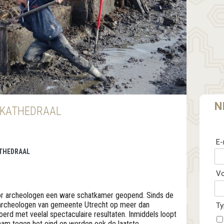
N
 KATHEDRAAL
E-
ATHEDRAAL
V
or archeologen een ware schatkamer geopend. Sinds de
 archeologen van gemeente Utrecht op meer dan
Ty
erd met veelal spectaculaire resultaten. Inmiddels loopt
zaam tegen het eind en worden ook de laatste