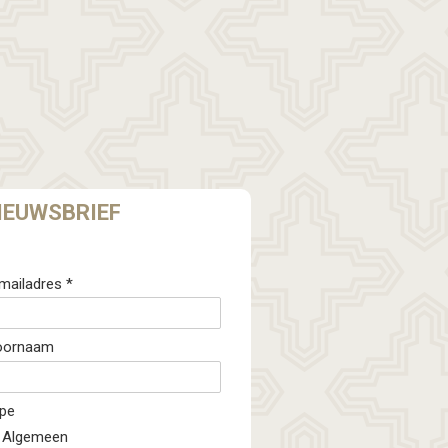
IEUWSBRIEF
mailadres *
oornaam
pe
Algemeen