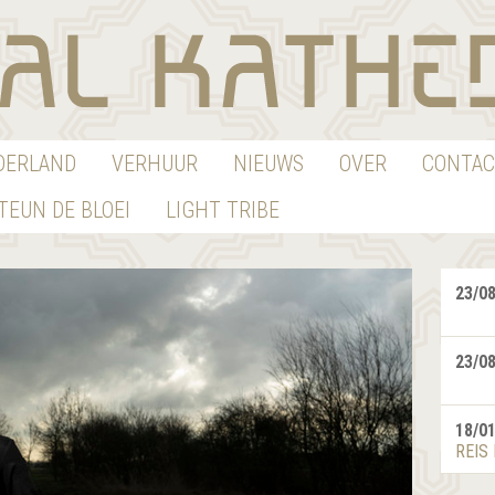
EDERLAND
VERHUUR
NIEUWS
OVER
CONTAC
TEUN DE BLOEI
LIGHT TRIBE
23/0
23/0
18/0
REIS