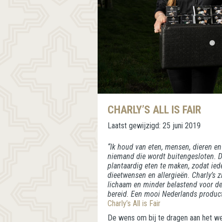
CHARLY’S ALL IS FAIR
Laatst gewijzigd:
25 juni 2019
“Ik houd van eten, mensen, dieren en
niemand die wordt buitengesloten. D
plantaardig eten te maken, zodat ie
dieetwensen en allergieën. Charly’s zi
lichaam en minder belastend voor de
bereid. Een mooi Nederlands product
Charly’s All is Fair
De wens om bij te dragen aan het wel