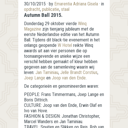
30/10/2015
· by
Emarentia Adriana Gisela
· in
opdracht
,
publicatie
,
staal
Autumn Ball 2015.
Donderdag 29 oktober vierde
Winq
Magazine
zijn tienjarig jubileum met de
eerste Nederlandse editie van het Autumn
Ball. Tijdens dit black-tie evenement in het
onlangs geopende
W Hotel
reikte Winq
awards uit aan vier personen die op
toonaangevende en unieke wijze een
verschil hebben gemaakt of kleur hebben
gegeven aan de samenleving waarin wij
leven:
Jan Taminiau
,
Jelle Brandt Corstius
,
Joep Lange
en
Joop van den Ende
.
De categorieën en genomineerden waren:
PEOPLE: Frans Timmermans, Joep Lange en
Boris Dittrich.
CULTURE: Joop van den Ende, Erwin Olaf en
Ivo van Hove.
FASHION & DESIGN: Jonathan Christopher,
Marcel Wanders en Jan Taminiau.
TRAVEL: Spuiten en Slikken op Reis, Rob van