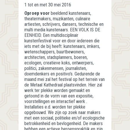
1 tot en met 30 mei 2016
Oproep voor
beeldend kunstenaars,
theatermakers, muzikanten, culinaire
artiesten, schrijvers, dansers, technische en
multi media kunstenaars. EEN VOLK IS DE
EENHEID. Een multidisciplinair
kunstenfestival voor en door iedereen die
iets met de bij heeft: kunstenaars, imkers,
wetenschappers, buurtbewoners,
architecten, stadsplanners, boeren,
ecologen, creatieve koks, ontwerpers,
politici, zakenmensen, journalisten,
doemdenkers en positivo’s. Gedurende de
maand mei zal het festival op het terrein van
de Metaal Kathedraal plaatsvinden. Hier zal
werk ter plekke worden gemaakt en
getoond in de vorm van een expositie,
voorstellingen en interactief werk .
Installaties e.d. worden ter plekke
opgebouwd. We zijn op zoek naar makers
met een sociaal, politieke en/of ecologische
betrokkenheid en bevlogenheid. De makers
hebben een actieve beroepspraktijk en zijn