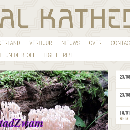
EDERLAND
VERHUUR
NIEUWS
OVER
CONTAC
TEUN DE BLOEI
LIGHT TRIBE
23/0
23/0
18/0
REIS