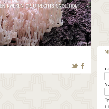
N
E-
V
Ty