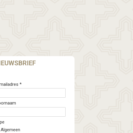
IEUWSBRIEF
mailadres *
oornaam
pe
Algemeen