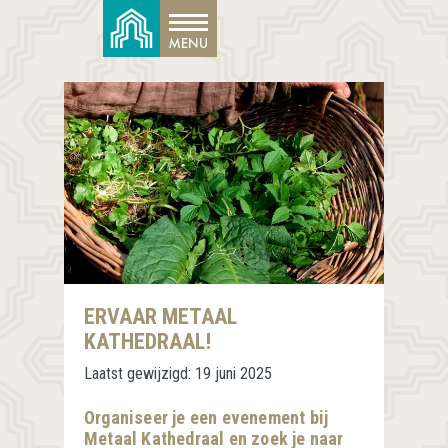
ERVAAR METAAL
KATHEDRAAL!
Laatst gewijzigd:
19 juni 2025
Organiseer je een evenement bij
Metaal Kathedraal en zoek je naar