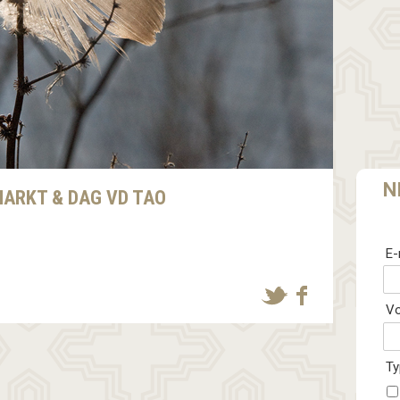
N
MARKT & DAG VD TAO
E-
V
Ty