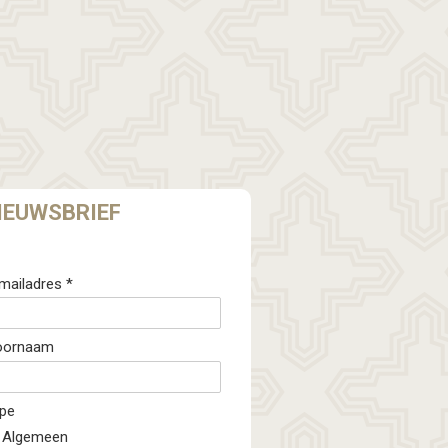
IEUWSBRIEF
mailadres *
oornaam
pe
Algemeen