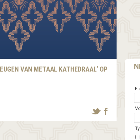
N
HEUGEN VAN METAAL KATHEDRAAL’ OP
E-
V
Ty