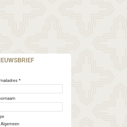
IEUWSBRIEF
mailadres *
oornaam
pe
Algemeen