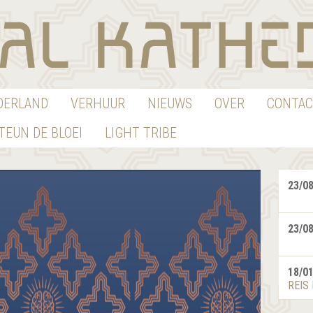
EDERLAND
VERHUUR
NIEUWS
OVER
CONTAC
TEUN DE BLOEI
LIGHT TRIBE
23/0
23/0
18/0
REIS