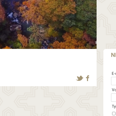
N
E-
V
Ty