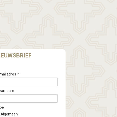
IEUWSBRIEF
mailadres *
oornaam
pe
Algemeen