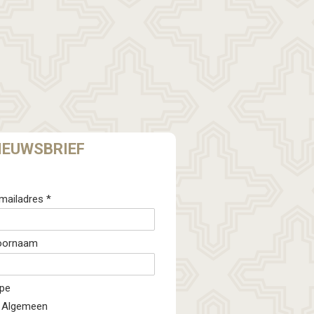
IEUWSBRIEF
mailadres *
oornaam
pe
Algemeen