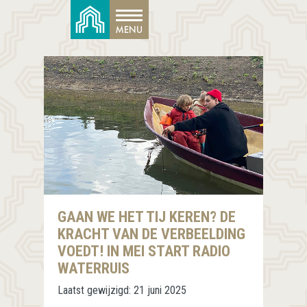
GAAN WE HET TIJ KEREN? DE
KRACHT VAN DE VERBEELDING
VOEDT! IN MEI START RADIO
WATERRUIS
Laatst gewijzigd:
21 juni 2025