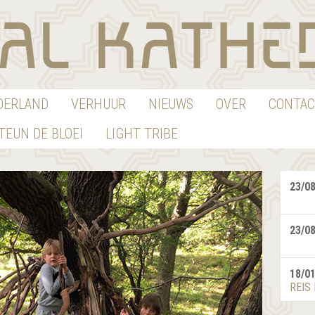
EDERLAND
VERHUUR
NIEUWS
OVER
CONTAC
TEUN DE BLOEI
LIGHT TRIBE
23/0
23/0
18/0
REIS