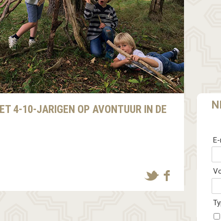
N
T 4-10-JARIGEN OP AVONTUUR IN DE
E-
V
Ty