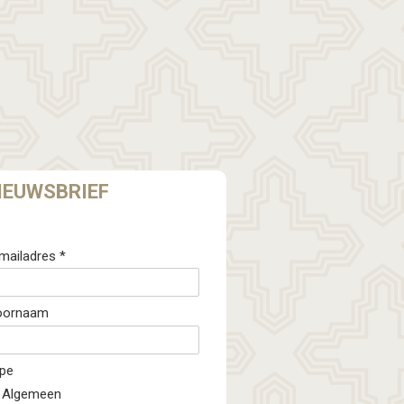
IEUWSBRIEF
mailadres *
oornaam
pe
Algemeen