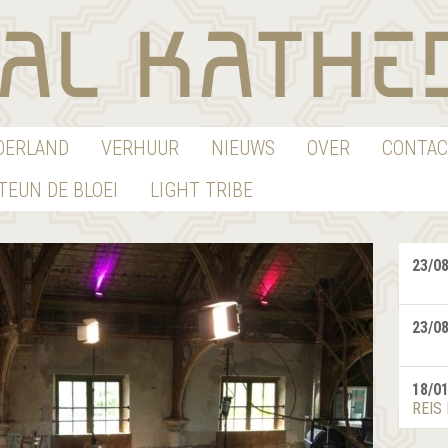
EDERLAND
VERHUUR
NIEUWS
OVER
CONTAC
TEUN DE BLOEI
LIGHT TRIBE
23/0
23/0
18/0
REIS