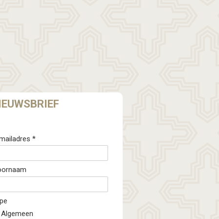
IEUWSBRIEF
mailadres *
oornaam
pe
Algemeen