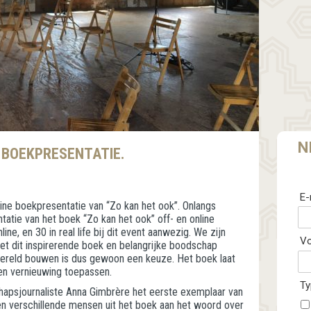
N
E BOEKPRESENTATIE.
E-
line boekpresentatie van “Zo kan het ook”. Onlangs
atie van het boek “Zo kan het ook” off- en online
ne, en 30 in real life bij dit event aanwezig. We zijn
V
t dit inspirerende boek en belangrijke boodschap
ereld bouwen is dus gewoon een keuze. Het boek laat
 en vernieuwing toepassen.
Ty
hapsjournaliste Anna Gimbrère het eerste exemplaar van
n verschillende mensen uit het boek aan het woord over