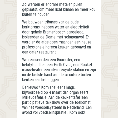
Zo werden er enorme metalen puien
geplaatst, om meer licht binnen en meer kou
buiten te houden.
We bouwden tribunes van de oude
kerktorens, hebben water en electriciteit
door gehele Bramenbosch aangelegd,
isoleerden de Dome met schapenwol. En
werd er de afgelopen maanden een heuse
professionele horeca keuken gebouwd en
een cafe/ restaurant
We realiseerden een Biomeiler, een
helofytenfilter, een Earth Oven, een Rocket
mass-heater een afval recycle station en zijn
nu de laatste hand aan de circulaire buiten
keuken aan het leggen.
Benieuwd? Kom snel eens langs,
bijvoorbeeld op 4 maart dan organiseert
Millieudefensie: Aan de keukentafel :een
participatieve talkshow over de toekomst
van het voedselsysteem in Nederland. Een
avond vol voedselinspiratie . Kom ook!