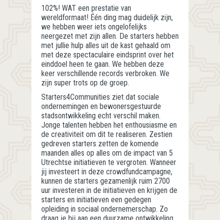
102%! WAT een prestatie van
wereldformaat! Één ding mag duidelijk zijn,
we hebben weer iets ongelofelijks
neergezet met zijn allen. De starters hebben
met jullie hulp alles uit de kast gehaald om
met deze spectaculaire eindsprint over het
einddoel heen te gaan. We hebben deze
keer verschillende records verbroken. We
zijn super trots op de groep.
Starters4Communities ziet dat sociale
ondernemingen en bewonersgestuurde
stadsontwikkeling echt verschil maken.
Jonge talenten hebben het enthousiasme en
de creativiteit om dit te realiseren. Zestien
gedreven starters zetten de komende
maanden alles op alles om de impact van 5
Utrechtse initiatieven te vergroten. Wanneer
jij investeert in deze crowdfundcampagne,
kunnen de starters gezamenlijk ruim 2700
uur investeren in de initiatieven en krijgen de
starters en initiatieven een gedegen
opleiding in sociaal ondernemerschap. Zo
draag je bij aan een duurzame ontwikkeling