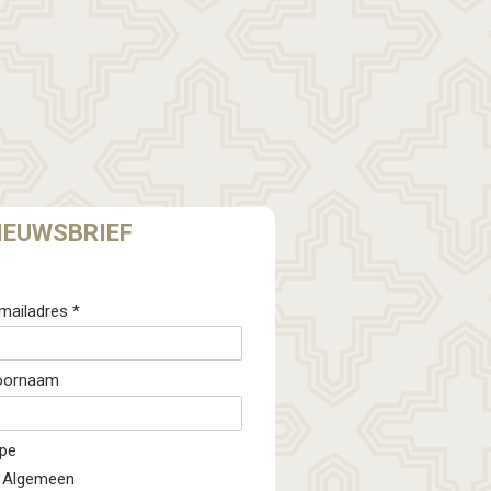
IEUWSBRIEF
mailadres *
oornaam
pe
Algemeen