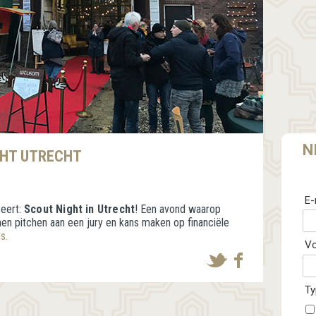
N
GHT UTRECHT
E-
seert:
Scout Night
in Utrecht
! Een avond waarop
n pitchen aan een jury en kans maken op financiële
s.
V
Ty