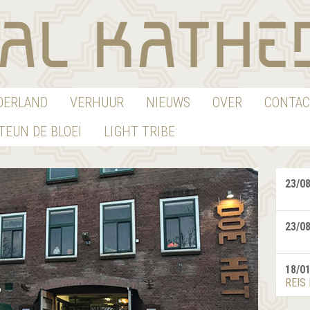
EDERLAND
VERHUUR
NIEUWS
OVER
CONTAC
TEUN DE BLOEI
LIGHT TRIBE
23/0
23/0
18/0
REIS