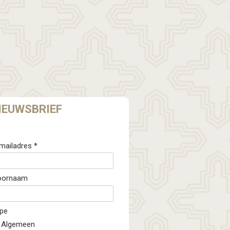
IEUWSBRIEF
mailadres *
oornaam
pe
Algemeen