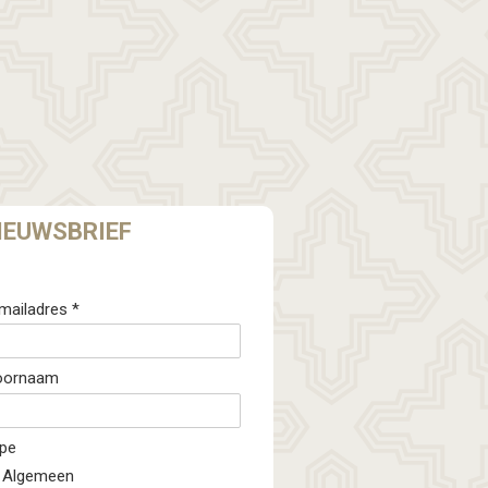
IEUWSBRIEF
mailadres *
oornaam
pe
Algemeen