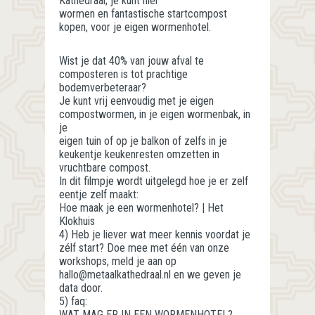
Kathedraal; je kunt hier
wormen en fantastische startcompost
kopen, voor je eigen wormenhotel.
Wist je dat 40% van jouw afval te
composteren is tot prachtige
bodemverbeteraar?
Je kunt vrij eenvoudig met je eigen
compostwormen, in je eigen wormenbak, in
je
eigen tuin of op je balkon of zelfs in je
keukentje keukenresten omzetten in
vruchtbare compost.
In dit filmpje wordt uitgelegd hoe je er zelf
eentje zelf maakt:
Hoe maak je een wormenhotel? | Het
Klokhuis
4) Heb je liever wat meer kennis voordat je
zélf start? Doe mee met één van onze
workshops, meld je aan op
hallo@metaalkathedraal.nl en we geven je
data door.
5) faq:
WAT MAG ER IN EEN WORMENHOTEL?