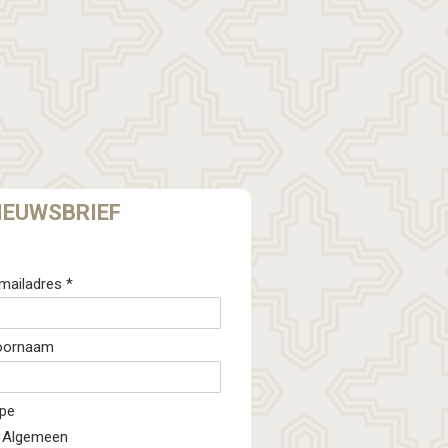
IEUWSBRIEF
mailadres *
oornaam
pe
Algemeen