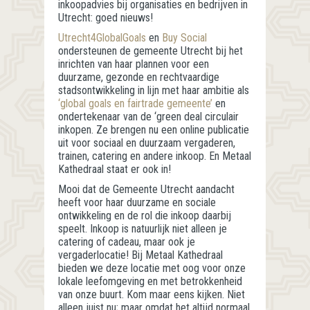
inkoopadvies bij organisaties en bedrijven in
Utrecht: goed nieuws!
Utrecht4GlobalGoals
en
Buy Social
ondersteunen de gemeente Utrecht bij het
inrichten van haar plannen voor een
duurzame, gezonde en rechtvaardige
stadsontwikkeling in lijn met haar ambitie als
‘global goals en fairtrade gemeente’
en
ondertekenaar van de ‘green deal circulair
inkopen. Ze brengen nu een online publicatie
uit voor sociaal en duurzaam vergaderen,
trainen, catering en andere inkoop. En Metaal
Kathedraal staat er ook in!
Mooi dat de Gemeente Utrecht aandacht
heeft voor haar duurzame en sociale
ontwikkeling en de rol die inkoop daarbij
speelt. Inkoop is natuurlijk niet alleen je
catering of cadeau, maar ook je
vergaderlocatie! Bij Metaal Kathedraal
bieden we deze locatie met oog voor onze
lokale leefomgeving en met betrokkenheid
van onze buurt. Kom maar eens kijken. Niet
alleen juist nu; maar omdat het altijd normaal