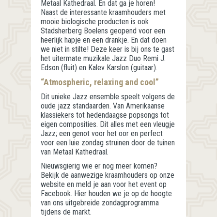
Metaal Kathedraal. En dat ga je horen!
Naast de interessante kraamhouders met
mooie biologische producten is ook
Stadsherberg Boelens geopend voor een
heerlijk hapje en een drankje. En dat doen
we niet in stilte! Deze keer is bij ons te gast
het uitermate muzikale Jazz Duo Remi J.
Edson (fluit) en Kalev Karslon (guitaar).
“Atmospheric, relaxing and cool”
Dit unieke Jazz ensemble speelt volgens de
oude jazz standaarden. Van Amerikaanse
klassiekers tot hedendaagse popsongs tot
eigen composities. Dit alles met een vleugje
Jazz; een genot voor het oor en perfect
voor een luie zondag struinen door de tuinen
van Metaal Kathedraal.
Nieuwsgierig wie er nog meer komen?
Bekijk de aanwezige kraamhouders op onze
website en meld je aan voor het event op
Facebook. Hier houden we je op de hoogte
van ons uitgebreide zondagprogramma
tijdens de markt.