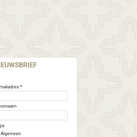
IEUWSBRIEF
mailadres *
oornaam
pe
Algemeen