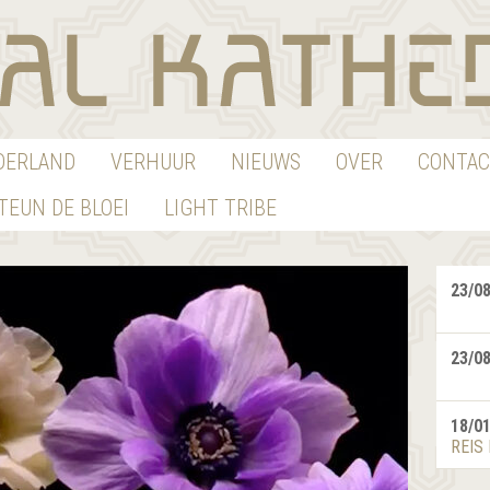
EDERLAND
VERHUUR
NIEUWS
OVER
CONTAC
TEUN DE BLOEI
LIGHT TRIBE
23/0
23/0
18/0
REIS