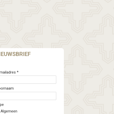
IEUWSBRIEF
mailadres *
oornaam
pe
Algemeen