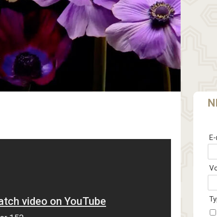
N
E-
V
Ty