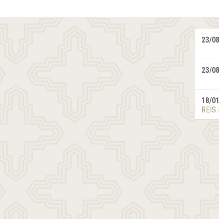
23/0
23/0
18/0
REIS