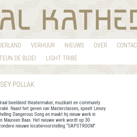
EDERLAND
VERHUUR
NIEUWS
OVER
CONTAC
TEUN DE BLOEI
LIGHT TRIBE
NSEY POLLAK
draal beeldend theatermaker, muzikant en community
tralië. Naast het geven van Masterclasses, speelt Linsey
telling Dangerous Song en maakt hij nieuw werk in
en Maureen Baas. Het nieuwe werk wordt op 30
zondere nieuwe locatievoorstelling “SAPSTROOM”.