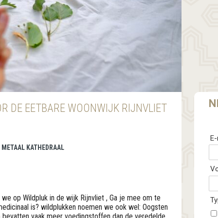
N
OR DE EETBARE WOONWIJK RIJNVLIET
E-
 | METAAL KATHEDRAAL
V
we op Wildpluk in de wijk Rijnvliet , Ga je mee om te
Ty
medicinaal is? wildplukken noemen we ook wel: Oogsten
n bevatten vaak meer voedingstoffen dan de veredelde