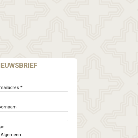
IEUWSBRIEF
mailadres *
oornaam
pe
Algemeen