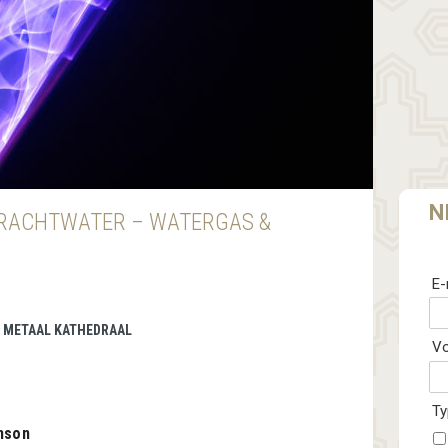
N
KRACHTWATER – WATERGAS &
E-
 | METAAL KATHEDRAAL
V
Ty
nson