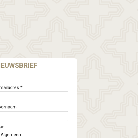
IEUWSBRIEF
mailadres *
oornaam
pe
Algemeen