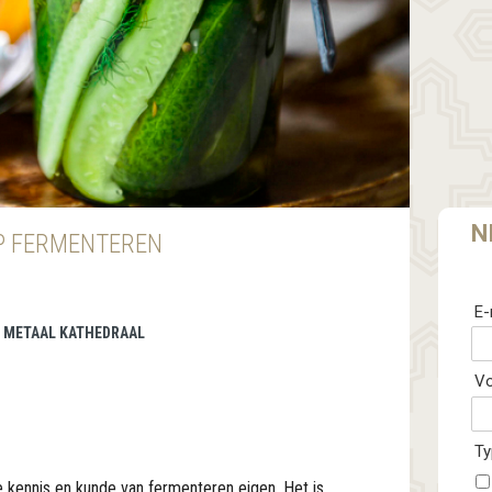
N
P FERMENTEREN
E-
 | METAAL KATHEDRAAL
V
Ty
 kennis en kunde van fermenteren eigen. Het is