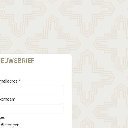
IEUWSBRIEF
mailadres *
oornaam
pe
Algemeen