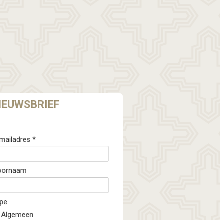
IEUWSBRIEF
mailadres *
oornaam
pe
Algemeen