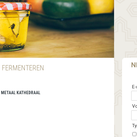
N
 FERMENTEREN
E-
 | METAAL KATHEDRAAL
V
Ty