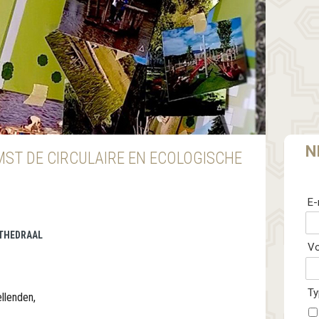
N
MST DE CIRCULAIRE EN ECOLOGISCHE
E-
ATHEDRAAL
V
Ty
llenden,