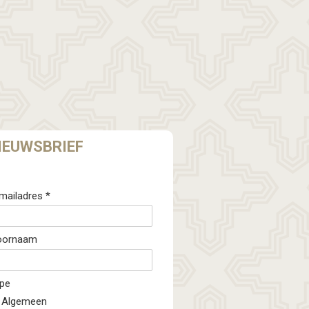
IEUWSBRIEF
mailadres *
oornaam
pe
Algemeen