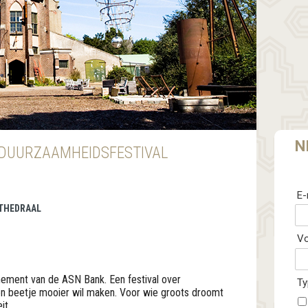
N
DUURZAAMHEIDSFESTIVAL
E-
ATHEDRAAL
V
nement van de ASN Bank. Een festival over
Ty
n beetje mooier wil maken. Voor wie groots droomt
it.