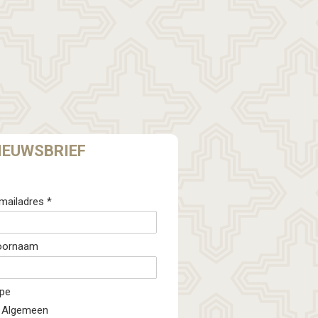
IEUWSBRIEF
mailadres *
oornaam
pe
Algemeen