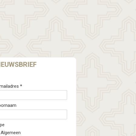
IEUWSBRIEF
mailadres *
oornaam
pe
Algemeen