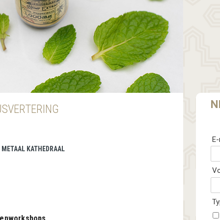
N
JSVERTERING
E-
 | METAAL KATHEDRAAL
V
Ty
idenworkshops